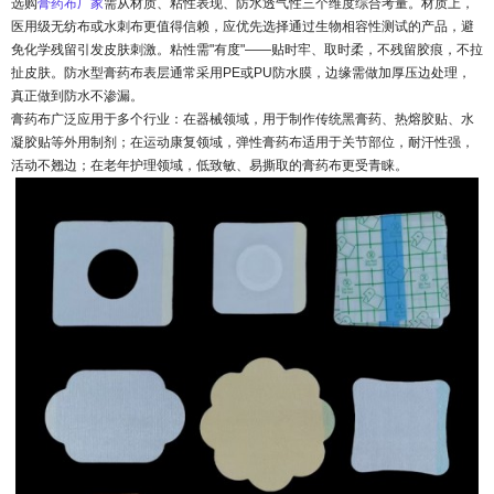
选购
膏药布厂家
需从材质、粘性表现、防水透气性三个维度综合考量。材质上，
医用级无纺布或水刺布更值得信赖，应优先选择通过生物相容性测试的产品，避
免化学残留引发皮肤刺激。粘性需"有度"——贴时牢、取时柔，不残留胶痕，不拉
扯皮肤。防水型膏药布表层通常采用PE或PU防水膜，边缘需做加厚压边处理，
真正做到防水不渗漏。
膏药布广泛应用于多个行业：在器械领域，用于制作传统黑膏药、热熔胶贴、水
凝胶贴等外用制剂；在运动康复领域，弹性膏药布适用于关节部位，耐汗性强，
活动不翘边；在老年护理领域，低致敏、易撕取的膏药布更受青睐。