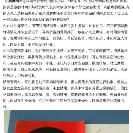
贴
黑膏药布
怎样清洗贴膏药的部位,现在上班还有工作的各个岗位都是很不容易
的要是做的时间长与站的时间长的时候,身体各个部位都会出现一点酸疼的现象,有
的人就会选择贴黑膏药布来缓解疼痛不过我们有的时候贴的时间比较长了会出现
一些现象出现这种现象我们该怎样解决呢?
先在红肿痛部位，用75%酒精消毒，或用生姜片擦拭；如有伤口，可用稀高锰酸
钾溶液洗净脓血后试干，再将折合的膏药摊开，放在小火上烘软，有时因病情需
要，在烘软的膏药上均匀撒上一些药粉，再反复折合，摊开膏药，使药粉混入其
间，以便更快、更好地发挥疗效。
如出现患部发痒时，需在膏药外面按摩，如果不见效，可将膏药揭下，用酒精棉
球涂擦发痒处，再将膏药加温贴上。如出现患处脓液时，可在膏药表面加些纱
布，或在膏药被纸中夹剪一小孔，使孔与伤口对应贴敷，以便排脓。对已糜烂，
疼痛不止，或出现水泡者，可贴拔毒膏治疗，或将膏药揭下，用酒精消毒，再涂
红药水，用纱布包扎。
贴黑膏药布，应先将患处用酒精棉球擦净，撕去膏药上的薄膜进行贴敷。但如皮
肤发生糜烂及外伤合并感染者，不宜贴用。膏药中常含有芳香走窜的成分，因此
孕妇要慎用，尤其忌在脐、腰、腹部贴用；皮肤过敏者也不宜贴用。在贴膏药期
间，应忌食生冷食物。不用的膏药可贮放在阴凉干燥处，以防夏季溶化或被虫
蛀。