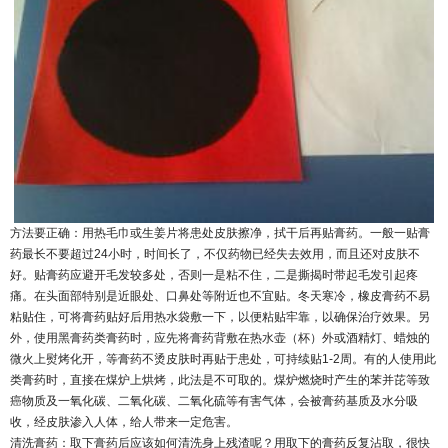
方法要正确：用热毛巾或生姜片将患处皮肤擦净，拭干后再贴膏药。一般一贴膏
药最长不要超过24小时，时间长了，不仅药物已经失去效用，而且还对皮肤不
好。贴膏药应避开毛发较多处，否则一是粘不住，二是撕揭时带起毛发引起疼
痛。在头面部特别是近眼处、口鼻处等附近也不宜贴。冬天寒冷，橡皮膏药不易
粘贴住，可将膏药贴好后用热水袋敷一下，以便粘贴牢靠，以确保治疗效果。另
外，使用黑膏药类膏药时，应先将膏药背敷在热水壶（杯）外或酒精灯、蜡烛的
微火上熨烤化开，等膏药不烫皮肤时再贴于患处，可持续贴1-2周。有的人使用此
类膏药时，直接在煤炉上烘烤，此法是不可取的。煤炉燃烧时产生的苯并芘等致
癌物质及一氧化碳、二氧化碳、二氧化硫等有害气体，会被膏药基质及水分吸
收，经皮肤渗入人体，给人带来一定危害。
清洗膏药：取下膏药后应该如何清洗身上残渣呢？用取下的膏药反复沾取，很快