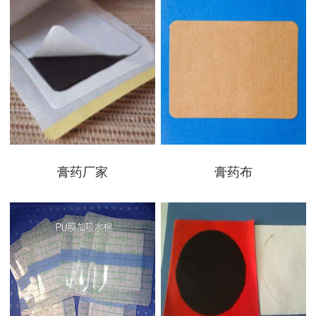
膏药厂家
膏药布